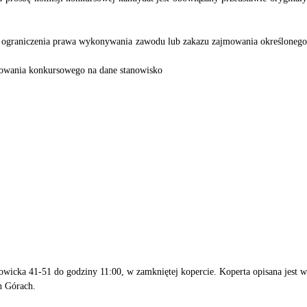
ograniczenia prawa wykonywania zawodu lub zakazu zajmowania określoneg
ępowania konkursowego na dane stanowisko
owicka 41-51 do godziny 11:00
,
w
zamkniętej kopercie
. Koperta
opisan
a jest w
h Górach
.