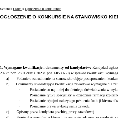
Szpital »
Praca
»
Ogłoszenia o konkursach
OGŁOSZENIE O KONKURSIE NA STANOWISKO KIE
1. Wymagane kwalifikacje i dokumenty od kandydatów:
Kandydaci zgłas
2022r. poz. 2301 oraz z 2023r. poz. 605 i 650)
w sprawie kwalifikacji wymaga
a)
Podanie o zatrudnienie na stanowisko objęte postepowaniem konk
b)
Dokumenty stwierdzające kwalifikacje zawodowe wymagane dla zaj
·
Posiadanie co najmniej dwuletniego doświadczenia w wyk
·
Posiadanie tytułu specjalisty w dziedzinie farmacji szpitaln
·
Posiadanie rękojmi należytego pełnienia funkcji kierownik
·
Posiadanie prawa wykonywania zawodu.
c)
Opisany przez kandydata przebieg pracy zawodowej
d)
Kopie dokumentów, o których mowa poświadczone za zgodność z or