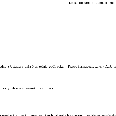
Drukuj dokument
Zamknij okno
dne z Ustawą z dnia 6 września 2001 roku – Prawo farmaceutyczne. (
Dz.U. 
 pracy lub równoważnik czasu pracy
prośbę komisji konkursowej kandydat jest obowiązany przedstawić oryginał