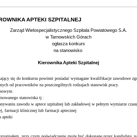
ROWNIKA APTEKI SZPITALNEJ
Zarząd Wielospecjalistycznego Szpitala Powiatowego S.A.
w Tarnowskich Górach
ogłasza konkurs
na stanowisko
Kierownika Apteki Szpitalnej
zający się do konkursu powinni posiadać wymagane kwalifikacje zawodowe zgo
nych od pracowników na poszczególnych rodzajach stanowisk pracy.
ursowym.
mowanego stanowiska tj.:
onywaniu zawodu w aptece szpitalnej lub zakładowej w pełnym wymiarze czasu
ej, farmacji klinicznej lub farmacji aptecznej
a apteki
yginałem, przy czym poświadczenie może być dokonane przez kandydata; na 