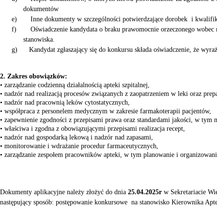
dokumentów
e)
Inne dokumenty w szczególności potwierdzające dorobek
i kwalif
f)
Oświadczenie kandydata o braku prawomocnie orzeczonego wobec 
stanowiska.
g)
Kandydat zgłaszający się do konkursu składa oświadczenie, że wyr
2. Zakres obowiązków:
• zarządzanie codzienną działalnością apteki szpitalnej,
• nadzór nad realizacją procesów związanych z zaopatrzeniem w leki oraz pre
• nadzór nad pracownią leków cytostatycznych,
• współpraca z personelem medycznym w zakresie farmakoterapii pacjentów,
• zapewnienie zgodności z przepisami prawa oraz standardami jakości, w tym 
• właściwa i zgodna z obowiązującymi przepisami realizacja recept,
• nadzór nad gospodarką lekową i nadzór nad zapasami,
• monitorowanie i wdrażanie procedur farmaceutycznych,
• zarządzanie zespołem pracowników apteki, w tym planowanie i organizowani
Dokumenty aplikacyjne należy złożyć do dnia
25.04.2025r
w Sekretariacie Wi
następujący sposób
: postępowanie
konkursowe
na stanowisko Kierownika Apte