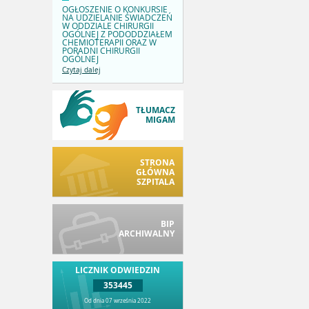
OGŁOSZENIE O KONKURSIE
NA UDZIELANIE ŚWIADCZEŃ
W ODDZIALE CHIRURGII
OGÓLNEJ Z PODODDZIAŁEM
CHEMIOTERAPII ORAZ W
PORADNI CHIRURGII
OGÓLNEJ
Czytaj dalej
TŁUMACZ
MIGAM
STRONA
GŁÓWNA
SZPITALA
BIP
ARCHIWALNY
LICZNIK ODWIEDZIN
353445
Od dnia 07 września 2022