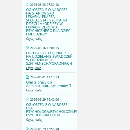
2026-06-23 07:30:18
OGŁOSZENIE O NABORZE
NA STANOWISKO
LEKARKI/LEKARZA -
SPECJALISTA PSYCHIATRII
DZIECI I MŁODZIEŻY W
PORADNI ZDROWIA
PSYCHICZNEGO DLA DZIECI
I MŁODZIEŻY
Czytaj dalej
2026-06-16 12:04:55
OGŁOSZENIE O KONKURSIE
NA UDZIELANIE ŚWIADCZEŃ
W ODDZIAŁACH
SZPITALNYCH/PORADNIACH
Czytaj dalej
2026-06-01 11:10:23
Oferta pracy dla
Administratora systemów IT
Czytaj dalej
2026-05-29 19:42:06
OGŁOSZENIE O NABORZE
DLA
PSYCHOLOGA/PSYCHOLOŻKI;PSYCHOTERAPEUTY/
PSYCHOTERAPEUTKI
Czytaj dalej
2026-05-29 17:53:40