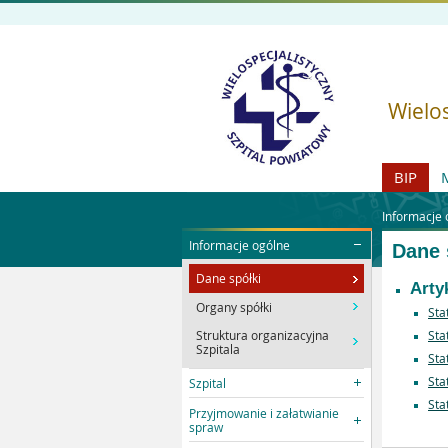
Wielos
BIP
Informacje 
Informacje ogólne
Dane 
Dane spółki
Arty
Organy spółki
Sta
Struktura organizacyjna
Sta
Szpitala
Sta
Sta
Szpital
Sta
Przyjmowanie i załatwianie
spraw