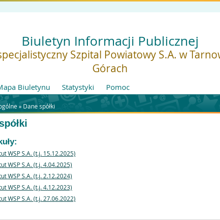
Biuletyn Informacji Publicznej
pecjalistyczny Szpital Powiatowy S.A. w Tarn
Górach
Mapa Biuletynu
Statystyki
Pomoc
ogólne »
Dane spółki
spółki
kuły:
tut WSP S.A. (t.j. 15.12.2025)
tut WSP S.A. (t.j. 4.04.2025)
tut WSP S.A. (t.j. 2.12.2024)
tut WSP S.A. (t.j. 4.12.2023)
tut WSP S.A. (t.j. 27.06.2022)