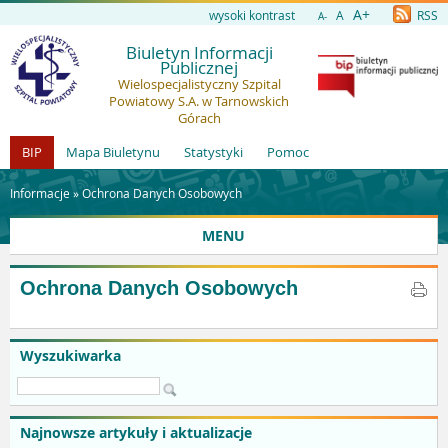
A+
wysoki kontrast
A
RSS
A-
Biuletyn Informacji
Publicznej
Wielospecjalistyczny Szpital
Powiatowy S.A. w Tarnowskich
Górach
BIP
Mapa Biuletynu
Statystyki
Pomoc
Informacje »
Ochrona Danych Osobowych
MENU
Ochrona Danych Osobowych
Wyszukiwarka
Najnowsze artykuły i aktualizacje