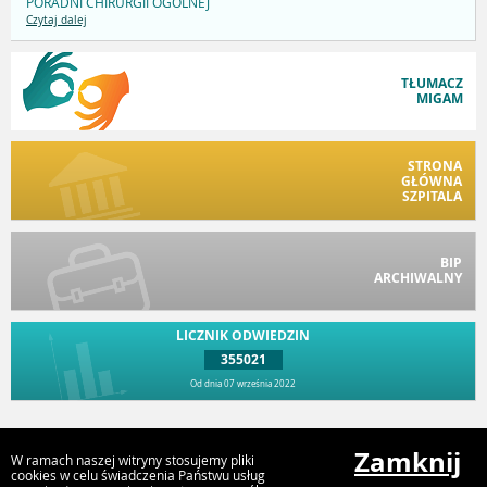
PORADNI CHIRURGII OGÓLNEJ
Czytaj dalej
TŁUMACZ
MIGAM
STRONA
GŁÓWNA
SZPITALA
BIP
ARCHIWALNY
LICZNIK ODWIEDZIN
355021
Od dnia 07 września 2022
Przejdź do góry
Zamknij
W ramach naszej witryny stosujemy pliki
cookies w celu świadczenia Państwu usług