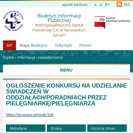
A+
wysoki kontrast
A
RSS
A-
Biuletyn Informacji
Publicznej
Wielospecjalistyczny Szpital
Powiatowy S.A. w Tarnowskich
Górach
BIP
Mapa Biuletynu
Statystyki
Pomoc
Szpital »
Informacje i zawiadomienia
MENU
OGŁOSZENIE KONKURSU NA UDZIELANIE
ŚWIADCZEŃ W
ODDZIAŁACH/PORADNIACH PRZEZ
PIELĘGNIARKĘ/PIELĘGNIARZA
https://zp.wspsa.pl/node/308
Metadane
Drukuj
Historia zmian