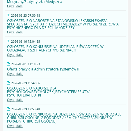
Medyczny/Statystyczka Medyczna
Czytaj dalej
2026-06-23 07:30:18
OGŁOSZENIE O NABORZE NA STANOWISKO LEKARKI/LEKARZA -
SPECJALISTA PSYCHIATRII DZIECI I MŁODZIEŻY W PORADNI ZDROWIA
PSYCHICZNEGO DLA DZIECI I MŁODZIEŻY
Czytaj dalej
2026-06-16 12:04:55
OGŁOSZENIE O KONKURSIE NA UDZIELANIE ŚWIADCZEŃ W
ODDZIAŁACH SZPITALNYCH/PORADNIACH
Czytaj dalej
2026-06-01 11:10:23
Oferta pracy dla Administratora systemów IT
Czytaj dalej
2026-05-29 19:42:06
OGŁOSZENIE O NABORZE DLA
PSYCHOLOGA/PSYCHOLOŻKI;PSYCHOTERAPEUTY/
PSYCHOTERAPEUTKI
Czytaj dalej
2026-05-29 17:53:40
OGŁOSZENIE O KONKURSIE NA UDZIELANIE ŚWIADCZEŃ W ODDZIALE
CHIRURGII OGÓLNEJ Z PODODDZIAŁEM CHEMIOTERAPII ORAZ W
PORADNI CHIRURGII OGÓLNEJ
Czytaj dalej