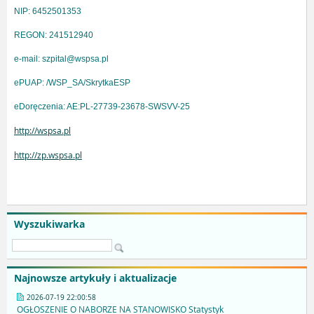
NIP: 6452501353
REGON: 241512940
e-mail: szpital@wspsa.pl
ePUAP: /WSP_SA/SkrytkaESP
eDoręczenia: AE:PL-27739-23678-SWSVV-25
http://wspsa.pl
http://zp.wspsa.pl
Wyszukiwarka
Najnowsze artykuły i aktualizacje
2026-07-19 22:00:58
OGŁOSZENIE O NABORZE NA STANOWISKO Statystyk